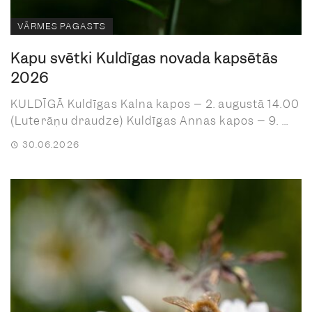
VĀRMES PAGASTS
Kapu svētki Kuldīgas novada kapsētās
2026
KULDĪGĀ Kuldīgas Kalna kapos – 2. augustā 14.00
(Luterāņu draudze) Kuldīgas Annas kapos – 9. ...
30.06.2026