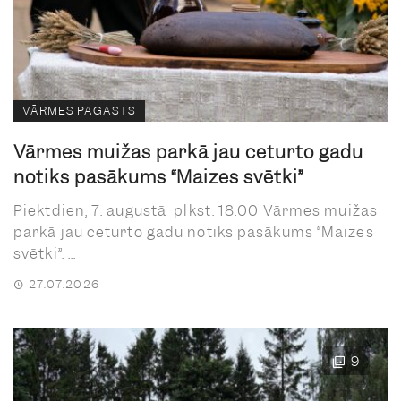
VĀRMES PAGASTS
Vārmes muižas parkā jau ceturto gadu
notiks pasākums “Maizes svētki”
Piektdien, 7. augustā plkst. 18.00 Vārmes muižas
parkā jau ceturto gadu notiks pasākums “Maizes
svētki”. ...
27.07.2026
9