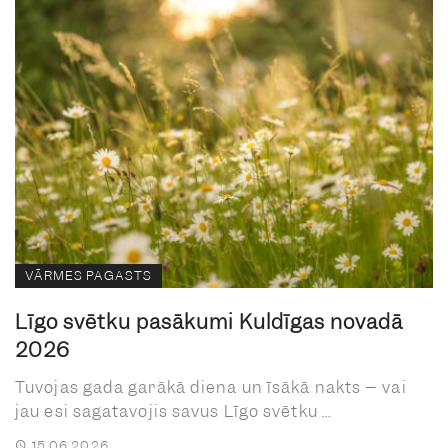
VĀRMES PAGASTS
Līgo svētku pasākumi Kuldīgas novadā
2026
Tuvojas gada garākā diena un īsākā nakts – vai
jau esi sagatavojis savus Līgo svētku ...
15.06.2026