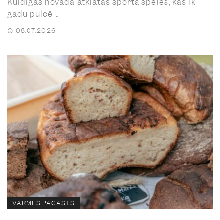
Kuldīgas novada atklātās sporta spēles, kas ik
gadu pulcē ...
08.07.2026
VĀRMES PAGASTS