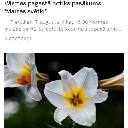
Vārmes pagastā notiks pasākums
“Maizes svētki”
Piektdien, 7. augustā plkst. 18.00 Vārmes
muižas parkā jau ceturto gadu notiks pasākums ...
07.07.2026