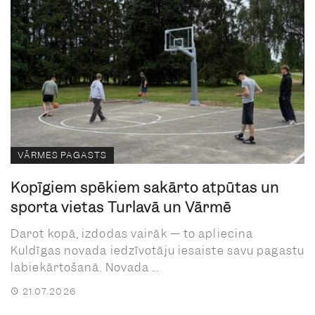
VĀRMES PAGASTS
Kopīgiem spēkiem sakārto atpūtas un
sporta vietas Turlavā un Vārmē
Darot kopā, izdodas vairāk — to apliecina
Kuldīgas novada iedzīvotāju iesaiste savu pagastu
labiekārtošanā. Novada ...
21.07.2026