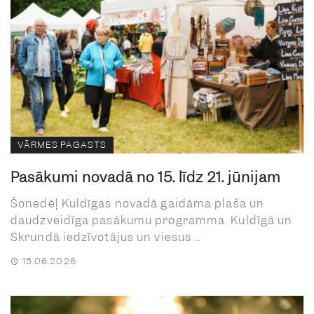
VĀRMES PAGASTS
Pasākumi novadā no 15. līdz 21. jūnijam
Šonedēļ Kuldīgas novadā gaidāma plaša un
daudzveidīga pasākumu programma. Kuldīgā un
Skrundā iedzīvotājus un viesus ...
15.06.2026