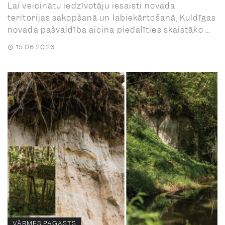
Lai veicinātu iedzīvotāju iesaisti novada
teritorijas sakopšanā un labiekārtošanā, Kuldīgas
novada pašvaldība aicina piedalīties skaistāko ...
15.06.2026
VĀRMES PAGASTS