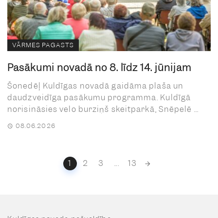
VĀRMES PAGASTS
Pasākumi novadā no 8. līdz 14. jūnijam
Šonedēļ Kuldīgas novadā gaidāma plaša un
daudzveidīga pasākumu programma. Kuldīgā
norisināsies velo burziņš skeitparkā, Snēpelē ...
08.06.2026
Posts
1
2
3
...
13
navigation