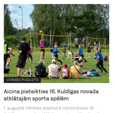
VĀRMES PAGASTS
Aicina pieteikties 16. Kuldīgas novada
atklātajām sporta spēlēm
1. augustā Vārmes stadionā norisināsies 16.