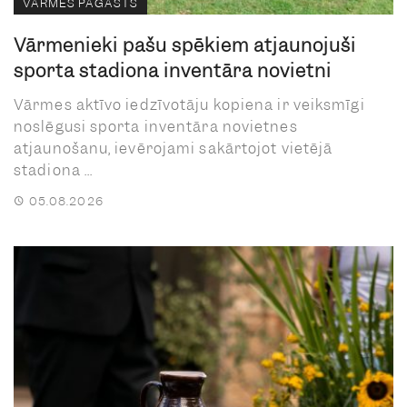
VĀRMES PAGASTS
Vārmenieki pašu spēkiem atjaunojuši
sporta stadiona inventāra novietni
Vārmes aktīvo iedzīvotāju kopiena ir veiksmīgi
noslēgusi sporta inventāra novietnes
atjaunošanu, ievērojami sakārtojot vietējā
stadiona ...
05.08.2026