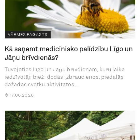
VĀRMES PAGASTS
Kā saņemt medicīnisko palīdzību Līgo un
Jāņu brīvdienās?
Tuvojoties Līgo un Jāņu brīvdienām, kuru laikā
iedzīvotāji bieži dodas izbraucienos, piedalās
dažādās svētku aktivitātēs, ...
17.06.2026