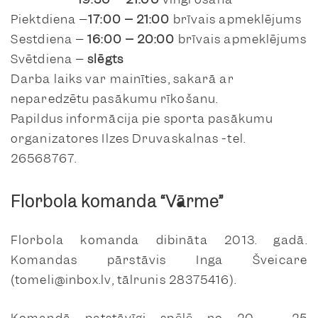
Piektdiena –
17:00 – 21:00
brīvais apmeklējums
Sestdiena –
16:00 – 20:00
brīvais apmeklējums
Svētdiena –
slēgts
Darba laiks var mainīties, sakarā ar
neparedzētu pasākumu rīkošanu.
Papildus informācija pie sporta pasākumu
organizatores
Ilzes Druvaskalnas
-tel.
26568767.
Florbola komanda “Vārme”
Florbola komanda dibināta 2013. gadā.
Komandas pārstāvis Inga Šveicare
(tomeli@inbox.lv, tālrunis 28375416).
Komandā patstāvīgi spēlē no 20 – 25