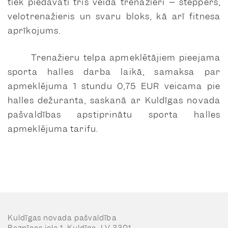
tiek piedāvāti trīs veida trenažieri – steppers,
velotrenažieris un svaru bloks, kā arī fitnesa
aprīkojums.
Trenažieru telpa apmeklētājiem pieejama
sporta halles darba laikā, samaksa par
apmeklējuma 1 stundu 0,75 EUR veicama pie
halles dežuranta, saskaņā ar Kuldīgas novada
pašvaldības apstiprinātu sporta halles
apmeklējuma tarifu.
Kuldīgas novada pašvaldība