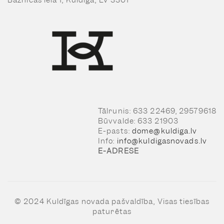
Baznīcas iela 1, Kuldīga, LV 3301
Tālrunis: 633 22469, 29579618
Būvvalde: 633 21903
E-pasts:
dome@kuldiga.lv
Info:
info@kuldigasnovads.lv
E-ADRESE
© 2024 Kuldīgas novada pašvaldība, Visas tiesības
paturētas