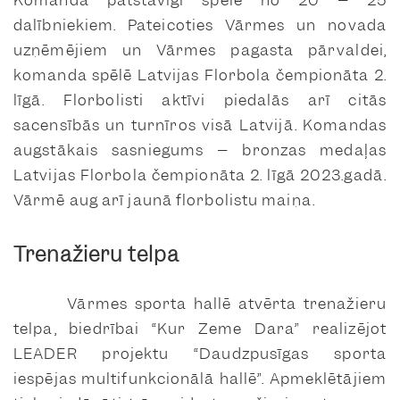
dalībniekiem. Pateicoties Vārmes un novada
uzņēmējiem un Vārmes pagasta pārvaldei,
komanda spēlē Latvijas Florbola čempionāta 2.
līgā. Florbolisti aktīvi piedalās arī citās
sacensībās un turnīros visā Latvijā. Komandas
augstākais sasniegums – bronzas medaļas
Latvijas Florbola čempionāta 2. līgā 2023.gadā.
Vārmē aug arī jaunā florbolistu maiņa.
Trenažieru telpa
Vārmes sporta hallē atvērta trenažieru
telpa, biedrībai “Kur Zeme Dara” realizējot
LEADER projektu “Daudzpusīgas sporta
iespējas multifunkcionālā hallē”. Apmeklētājiem