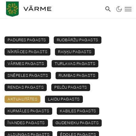
PADURES PAGASTS
RUDBĀRŽU PAGASTS
NĪKRĀCES PAGASTS
RAŅĶU PAGASTS
VĀRMES PAGASTS
TURLAVAS PAGASTS
SNĒPELES PAGASTS
RUMBAS PAGASTS
RENDAS PAGASTS
PELČU PAGASTS
AKTUALITĀTES
LAIDU PAGASTS
KURMĀLES PAGASTS
KABILES PAGASTS
ĪVANDES PAGASTS
GUDENIEKU PAGASTS
ALSUNGAS PAGASTS
ĒDOLES PAGASTS