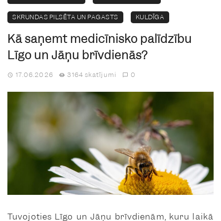
SKRUNDAS PILSĒTA UN PAGASTS
KULDĪGA
Kā saņemt medicīnisko palīdzību
Līgo un Jāņu brīvdienās?
17.06.2026
3164 skatījumi
0
Tuvojoties Līgo un Jāņu brīvdienām, kuru laikā