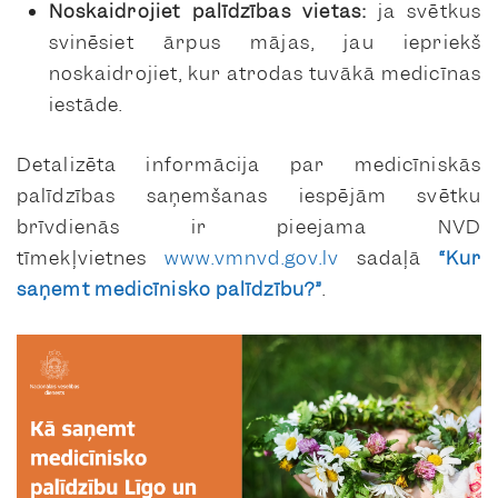
Noskaidrojiet palīdzības vietas:
ja svētkus
svinēsiet ārpus mājas, jau iepriekš
noskaidrojiet, kur atrodas tuvākā medicīnas
iestāde.
Detalizēta informācija par medicīniskās
palīdzības saņemšanas iespējām svētku
brīvdienās ir pieejama NVD
tīmekļvietnes
www.vmnvd.gov.lv
sadaļā
“Kur
saņemt medicīnisko palīdzību?”
.