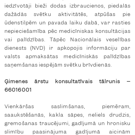
iedzīvotāji bieži dodas izbraucienos, piedalās
dažādās svētku aktivitātēs, atpūšas pie
ūdenstilpēm un pavada laiku dabā, var rasties
nepieciešamība pēc medicīniskas konsultācijas
vai palīdzības. Tāpēc Nacionālais veselības
dienests (NVD) ir apkopojis informāciju par
valsts apmaksātas medicīniskās palīdzības
saņemšanas iespējām svētku brīvdienās.
Ģimenes ārstu konsultatīvais tālrunis
–
66016001
Vienkāršas saslimšanas, piemēram,
saaukstēšanās, kakla sāpes, neliels drudzis,
gremošanas traucējumi, gadījumā un hronisku
slimību paasinājuma gadījumā aicinām