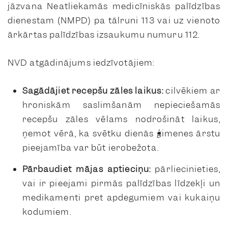
jāzvana Neatliekamās medicīniskās palīdzības
dienestam (NMPD) pa tālruni 113 vai uz vienoto
ārkārtas palīdzības izsaukumu numuru 112.
NVD atgādinājums iedzīvotājiem:
Sagādājiet recepšu zāles laikus:
cilvēkiem ar
hroniskām saslimšanām nepieciešamās
recepšu zāles vēlams nodrošināt laikus,
ņemot vērā, ka svētku dienās ģimenes ārstu
pieejamība var būt ierobežota.
Pārbaudiet mājas aptieciņu:
pārliecinieties,
vai ir pieejami pirmās palīdzības līdzekļi un
medikamenti pret apdegumiem vai kukaiņu
kodumiem.