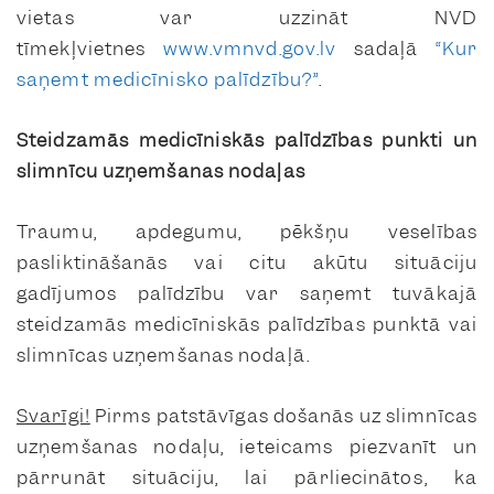
vietas var uzzināt NVD
tīmekļvietnes
www.vmnvd.gov.lv
sadaļā
“Kur
saņemt medicīnisko palīdzību?”
.
Steidzamās medicīniskās palīdzības punkti un
slimnīcu uzņemšanas nodaļas
Traumu, apdegumu, pēkšņu veselības
pasliktināšanās vai citu akūtu situāciju
gadījumos palīdzību var saņemt tuvākajā
steidzamās medicīniskās palīdzības punktā vai
slimnīcas uzņemšanas nodaļā.
Svarīgi!
Pirms patstāvīgas došanās uz slimnīcas
uzņemšanas nodaļu, ieteicams piezvanīt un
pārrunāt situāciju, lai pārliecinātos, ka