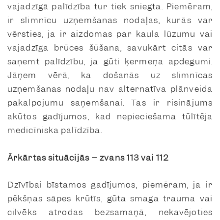
vajadzīgā palīdzība tur tiek sniegta. Piemēram,
ir slimnīcu uzņemšanas nodaļas, kurās var
vērsties, ja ir aizdomas par kaula lūzumu vai
vajadzīga brūces šūšana, savukārt citās var
saņemt palīdzību, ja gūti ķermeņa apdegumi.
Jāņem vērā, ka došanās uz slimnīcas
uzņemšanas nodaļu nav alternatīva plānveida
pakalpojumu saņemšanai. Tas ir risinājums
akūtos gadījumos, kad nepieciešama tūlītēja
medicīniska palīdzība.
Ārkārtas situācijās – zvans 113 vai 112
Dzīvībai bīstamos gadījumos, piemēram, ja ir
pēkšņas sāpes krūtīs, gūta smaga trauma vai
cilvēks atrodas bezsamaņā, nekavējoties