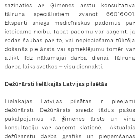
sazināties ar Ģimenes ārstu konsultatīvā
tālruņa speciālistiem, zvanot 66016001.
Eksperti sniegs medicīniskus padomus par
ieteicamo rīcību. Tāpat padomu var saņemt, ja
rodas šaubas par to, vai nepieciešama tūlītēja
došanās pie ārsta vai apmeklējumu tomēr var
atlikt līdz nākamajai darba dienai. Tālruņa
darba laiks svētkos – visu diennakti.
Dežūrārsti lielākajās Latvijas pilsētās
Lielākajās Latvijas pilsētas ir pieejami
dežūrārsti. Dežūrārsts sniedz tādus pašus
pakalpojumus kā ģimenes ārsts un viņa
konsultāciju var saņemt klātienē. Aktuālais
dežūrārstu darba grafiks un pieņemšanas