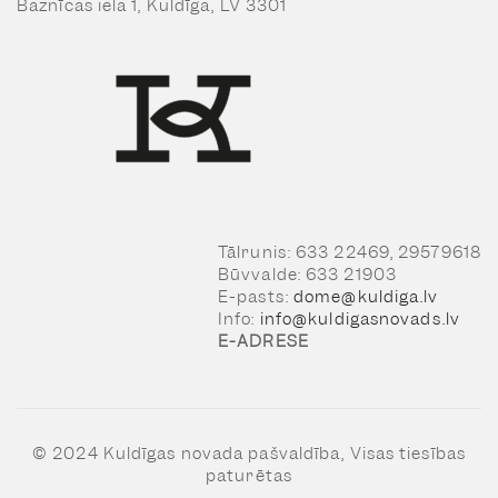
Baznīcas iela 1, Kuldīga, LV 3301
Tālrunis: 633 22469, 29579618
Būvvalde: 633 21903
E-pasts:
dome@kuldiga.lv
Info:
info@kuldigasnovads.lv
E-ADRESE
© 2024 Kuldīgas novada pašvaldība, Visas tiesības
paturētas