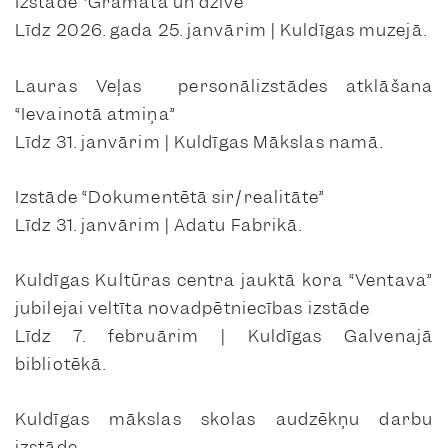
Izstāde “Grāmata un dzīve”
Līdz 2026. gada 25. janvārim | Kuldīgas muzejā.
Lauras Veļas personālizstādes atklāšana
“Ievainotā atmiņa”
Līdz 31. janvārim | Kuldīgas Mākslas namā.
Izstāde “Dokumentētā sir/realitāte”
Līdz 31. janvārim | Adatu Fabrikā.
Kuldīgas Kultūras centra jauktā kora “Ventava”
jubilejai veltīta novadpētniecības izstāde
Līdz 7. februārim | Kuldīgas Galvenajā
bibliotēkā.
Kuldīgas mākslas skolas audzēkņu darbu
izstāde