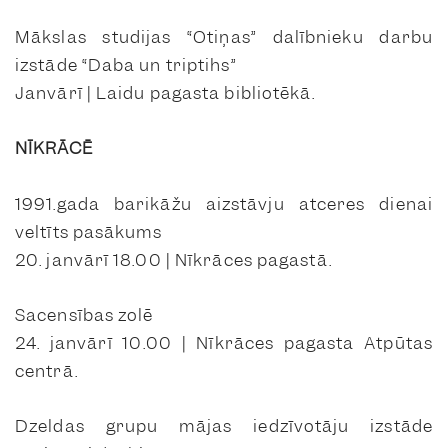
Mākslas studijas “Otiņas” dalībnieku darbu
izstāde “Daba un triptihs”
Janvārī | Laidu pagasta bibliotēkā.
NĪKRĀCĒ
1991.gada barikāžu aizstāvju atceres dienai
veltīts pasākums
20. janvārī 18.00 | Nīkrāces pagastā.
Sacensības zolē
24. janvārī 10.00 | Nīkrāces pagasta Atpūtas
centrā.
Dzeldas grupu mājas iedzīvotāju izstāde