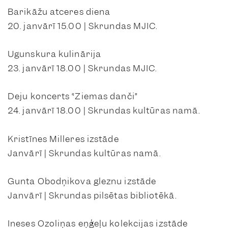
Barikāžu atceres diena
20. janvārī 15.00 | Skrundas MJIC.
Ugunskura kulinārija
23. janvārī 18.00 | Skrundas MJIC.
Deju koncerts “Ziemas danči”
24. janvārī 18.00 | Skrundas kultūras namā.
Kristīnes Milleres izstāde
Janvārī | Skrundas kultūras namā.
Gunta Obodņikova gleznu izstāde
Janvārī | Skrundas pilsētas bibliotēkā.
Ineses Ozoliņas eņģeļu kolekcijas izstāde