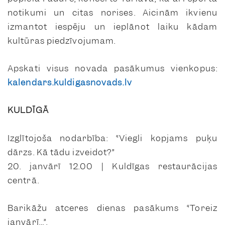
notikumi un citas norises. Aicinām ikvienu
izmantot iespēju un ieplānot laiku kādam
kultūras piedzīvojumam.
Apskati visus novada pasākumus vienkopus:
kalendars.kuldigasnovads.lv
KULDĪGĀ
Izglītojoša nodarbība: “Viegli kopjams puķu
dārzs. Kā tādu izveidot?”
20. janvārī 12.00 | Kuldīgas restaurācijas
centrā.
Barikāžu atceres dienas pasākums “Toreiz
janvārī…”.