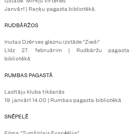
izstāde “Mirkļu virtenes”
Janvārī | Raņķu pagasta bibliotēkā.
RUDBĀRŽOS
Inutas Dzērves gleznu izstāde “Ziedi”
Līdz 27. februārim | Rudbāržu pagasta
bibliotēkā
RUMBAS PAGASTĀ
Lasītāju kluba tikšanās
19. janvārī 14.00 | Rumbas pagasta bibliotēkā.
SNĒPELĒ
Filma “Tumšzilais Evaņģēlijs”