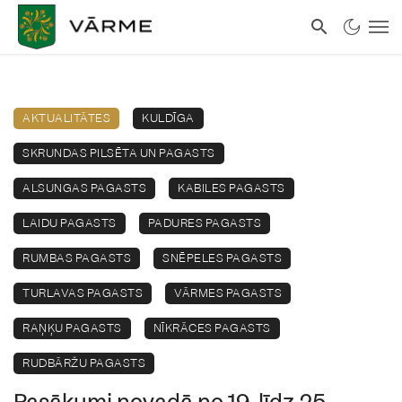
AKTUALITĀTES
KULDĪGA
SKRUNDAS PILSĒTA UN PAGASTS
ALSUNGAS PAGASTS
KABILES PAGASTS
LAIDU PAGASTS
PADURES PAGASTS
RUMBAS PAGASTS
SNĒPELES PAGASTS
TURLAVAS PAGASTS
VĀRMES PAGASTS
RAŅĶU PAGASTS
NĪKRĀCES PAGASTS
RUDBĀRŽU PAGASTS