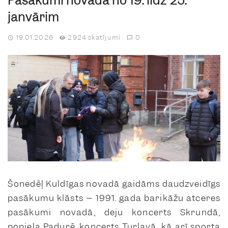
Pasākumi novadā no 19. līdz 25.
janvārim
19.01.2026
2924 skatījumi
0
Šonedēļ Kuldīgas novadā gaidāms daudzveidīgs
pasākumu klāsts – 1991. gada barikāžu atceres
pasākumi novadā, deju koncerts Skrundā,
popiela Padurē, koncerts Turlavā, kā arī sporta