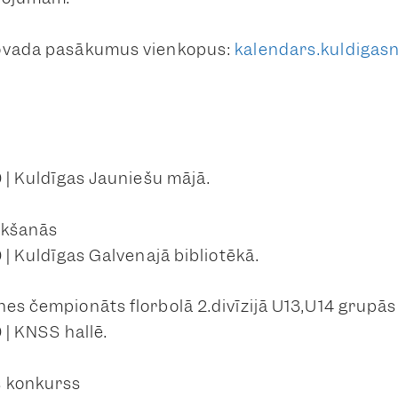
novada pasākumus vienkopus:
kalendars.kuldigasn
0 | Kuldīgas Jauniešu mājā.
tikšanās
0 | Kuldīgas Galvenajā bibliotēkā.
nes čempionāts florbolā 2.divīzijā U13,U14 grupās
0 | KNSS hallē.
s konkurss