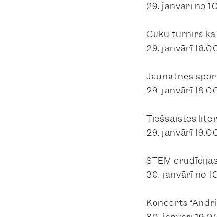
29. janvārī no 1
Cūku turnīrs kā
29. janvārī 16.0
Jaunatnes spor
29. janvārī 18.0
Tiešsaistes lit
29. janvārī 19.
STEM erudīcija
30. janvārī no 1
Koncerts “Andri
30. janvārī 19.0