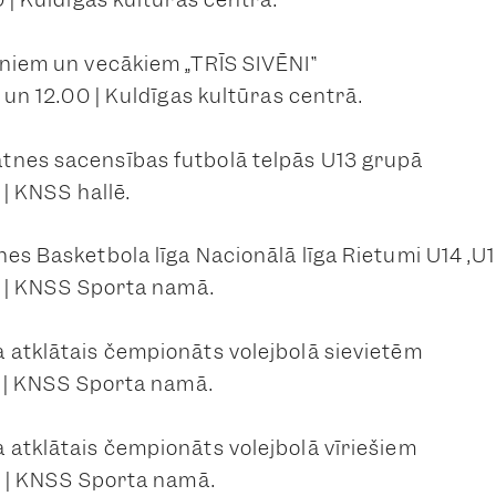
rniem un vecākiem „TRĪS SIVĒNI”
0 un 12.00 | Kuldīgas kultūras centrā.
tnes sacensības futbolā telpās U13 grupā
 | KNSS hallē.
nes Basketbola līga Nacionālā līga Rietumi U14 ,U
00 | KNSS Sporta namā.
 atklātais čempionāts volejbolā sievietēm
00 | KNSS Sporta namā.
 atklātais čempionāts volejbolā vīriešiem
00 | KNSS Sporta namā.