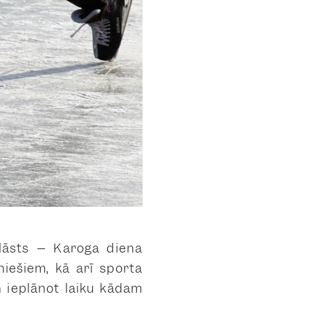
lāsts – Karoga diena
iešiem, kā arī sporta
n ieplānot laiku kādam