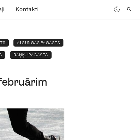
ļi
Kontakti
STS
ALSUNGAS PAGASTS
S
RAŅĶU PAGASTS
 februārim