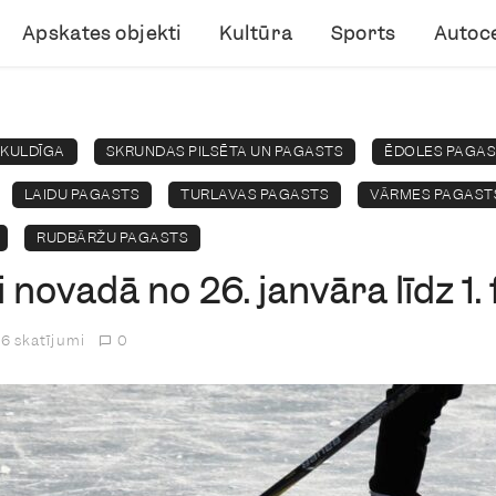
Apskates objekti
Kultūra
Sports
Autoce
KULDĪGA
SKRUNDAS PILSĒTA UN PAGASTS
ĒDOLES PAGA
LAIDU PAGASTS
TURLAVAS PAGASTS
VĀRMES PAGAST
RUDBĀRŽU PAGASTS
novadā no 26. janvāra līdz 1.
6 skatījumi
0