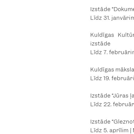
Izstāde “Dokume
Līdz 31. janvāri
Kuldīgas Kultū
izstāde
Līdz 7. februāri
Kuldīgas māksla
Līdz 19. februā
Izstāde “Jūras ļ
Līdz 22. februā
Izstāde “Glezno
Līdz 5. aprīlim 