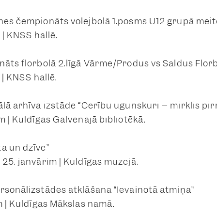
tnes čempionāts volejbolā 1.posms U12 grupā me
 | KNSS hallē.
nāts florbolā 2.līgā Vārme/Produs vs Saldus Flor
 | KNSS hallē.
lā arhīva izstāde “Cerību ugunskuri – mirklis pir
m | Kuldīgas Galvenajā bibliotēkā.
a un dzīve”
 25. janvārim | Kuldīgas muzejā.
rsonālizstādes atklāšana “Ievainotā atmiņa”
m | Kuldīgas Mākslas namā.