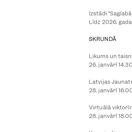
Izstādi “Saglab
Līdz 2026. gada
SKRUNDĀ
Likums un taisn
26. janvārī 14.3
Latvijas Jaunat
28. janvārī 16.
Virtuālā viktorī
28. janvārī 18.0