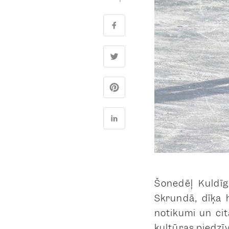
Šonedēļ Kuldī
Skrundā, dīķa 
notikumi un cit
kultūras piedz