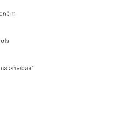
itenēm
bols
ms brīvības”