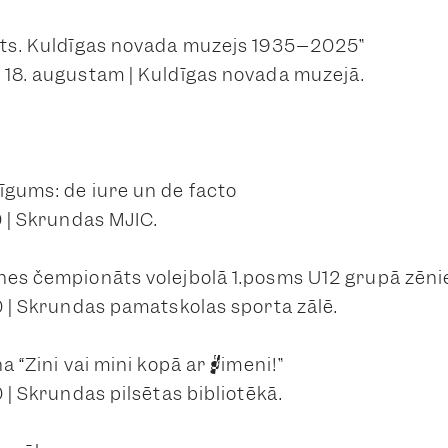
āts. Kuldīgas novada muzejs 1935–2025”
 18. augustam | Kuldīgas novada muzejā.
īgums: de iure un de facto
0 | Skrundas MJIC.
nes čempionāts volejbolā 1.posms U12 grupā zēn
00 | Skrundas pamatskolas sporta zālē.
na “Zini vai mini kopā ar ģimeni!”
0 | Skrundas pilsētas bibliotēkā.