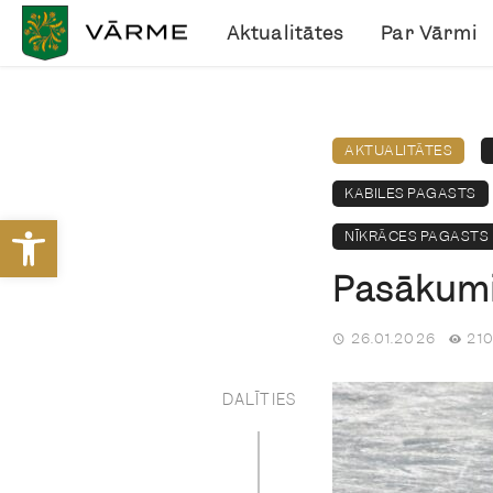
Aktualitātes
Par Vārmi
AKTUALITĀTES
KABILES PAGASTS
Open toolbar
NĪKRĀCES PAGASTS
Pasākumi 
26.01.2026
210
DALĪTIES