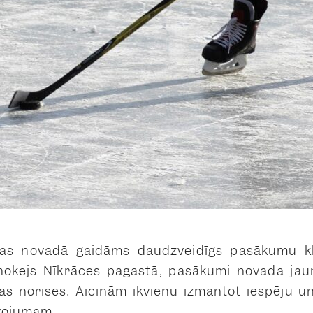
gas novadā gaidāms daudzveidīgs pasākumu k
hokejs Nīkrāces pagastā, pasākumi novada jaun
as norises. Aicinām ikvienu izmantot iespēju u
īvojumam.