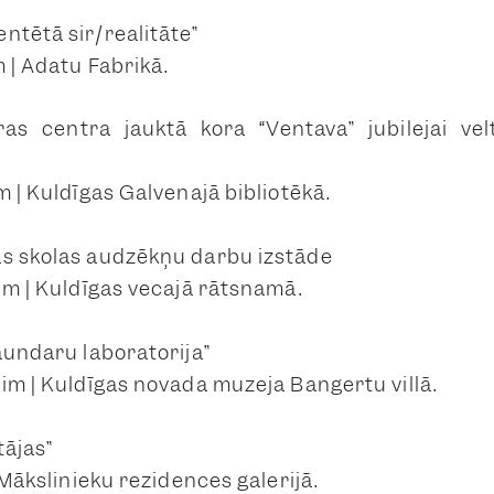
ntētā sir/realitāte”
m | Adatu Fabrikā.
ras centra jauktā kora “Ventava” jubilejai vel
m | Kuldīgas Galvenajā bibliotēkā.
s skolas audzēkņu darbu izstāde
rim | Kuldīgas vecajā rātsnamā.
aundaru laboratorija”
rim | Kuldīgas novada muzeja Bangertu villā.
tājas”
| Mākslinieku rezidences galerijā.