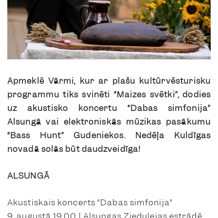
Apmeklē Vārmi, kur ar plašu kultūrvēsturisku
programmu tiks svinēti “Maizes svētki”, dodies
uz akustisko koncertu “Dabas simfonija”
Alsungā vai elektroniskās mūzikas pasākumu
“Bass Hunt” Gudeniekos. Nedēļa Kuldīgas
novadā solās būt daudzveidīga!
ALSUNGĀ
Akustiskais koncerts “Dabas simfonija”
9. augustā 19.00 | Alsungas Ziedulejas estrādē.