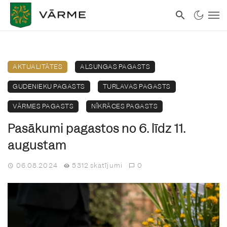
AKTUALITĀTES
ALSUNGAS PAGASTS
GUDENIEKU PAGASTS
TURLAVAS PAGASTS
VĀRMES PAGASTS
NĪKRĀCES PAGASTS
Pasākumi pagastos no 6. līdz 11.
augustam
06.08.2024
5312 skatījumi
0