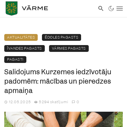
AKTUALITĀTES
ĒDOLES PAGASTS
ĪVANDES PAGASTS
VĀRMES PAGASTS
PAGASTI
Salidojums Kurzemes iedzīvotāju
padomēm: mācības un pieredzes
apmaiņa
12.05.2025
5294 skatījumi
0