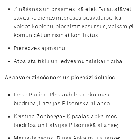
Zināšanas un prasmes, kā efektīvi aizstāvēt
savas kopienas intereses pašvaldībā, kā
veidot kopienu, piesaistīt resursus, veiksmīgi
komunicēt un risināt konfliktus
Pieredzes apmaiņu
Atbalsta tīklu un iedvesmu tālākai rīcībai
Ar savām zināšanām un pieredzi dalīsies:
Inese Puriņa-Pleskodāles apkaimes
biedrība, Latvijas Pilsoniskā alianse;
Kristīne Zonberga- Ķīpsalas apkaimes
biedrība un Latvijas Pilsoniskā alianse;
Māris Jansons- Rīgas Apkaimju alianse;