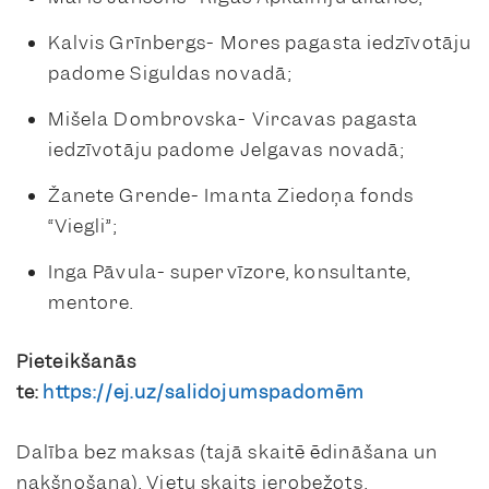
Kalvis Grīnbergs- Mores pagasta iedzīvotāju
padome Siguldas novadā;
Mišela Dombrovska- Vircavas pagasta
iedzīvotāju padome Jelgavas novadā;
Žanete Grende- Imanta Ziedoņa fonds
“Viegli”;
Inga Pāvula- supervīzore, konsultante,
mentore.
Pieteikšanās
te:
https://ej.uz/salidojumspadomēm
Dalība bez maksas (tajā skaitē ēdināšana un
nakšņošana). Vietu skaits ierobežots.