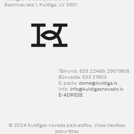
Baznīcas iela 1, Kuldīga, LV 3301
Tālrunis: 633 22469, 29579618
Būvvalde: 633 21903
E-pasts:
dome@kuldiga.lv
Info:
info@kuldigasnovads.lv
E-ADRESE
© 2024 Kuldīgas novada pašvaldība, Visas tiesības
paturētas